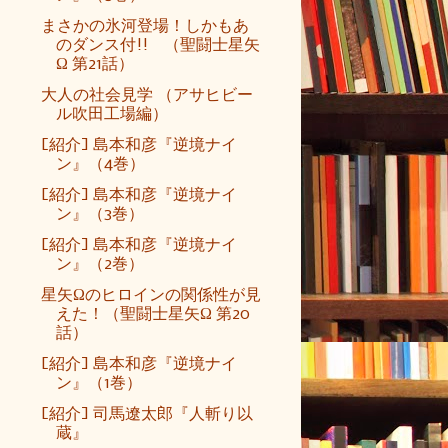
まさかの氷河登場！しかもあ
のダンス付!! （聖闘士星矢
Ω 第21話）
大人の社会見学 （アサヒビー
ル吹田工場編）
[紹介] 島本和彦『逆境ナイ
ン』（4巻）
[紹介] 島本和彦『逆境ナイ
ン』（3巻）
[紹介] 島本和彦『逆境ナイ
ン』（2巻）
星矢Ωのヒロインの関係性が見
えた！（聖闘士星矢Ω 第20
話）
[紹介] 島本和彦『逆境ナイ
ン』（1巻）
[紹介] 司馬遼太郎『人斬り以
蔵』