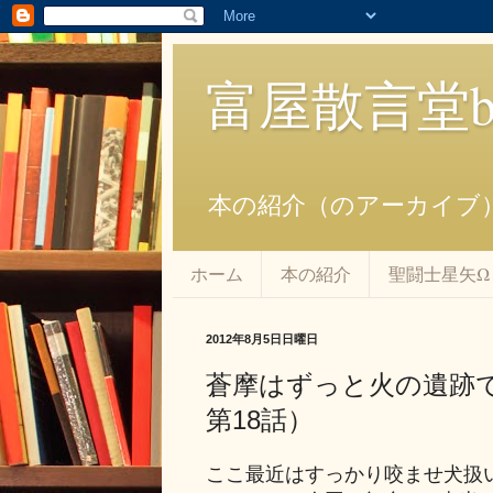
富屋散言堂bl
本の紹介（のアーカイブ
ホーム
本の紹介
聖闘士星矢Ω
2012年8月5日日曜日
蒼摩はずっと火の遺跡で
第18話）
ここ最近はすっかり咬ませ犬扱