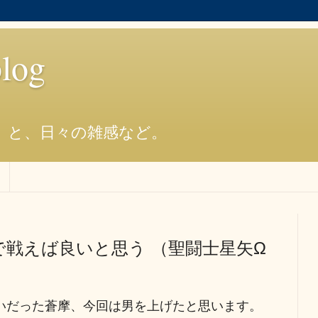
og
）と、日々の雑感など。
戦えば良いと思う （聖闘士星矢Ω
いだった蒼摩、今回は男を上げたと思います。