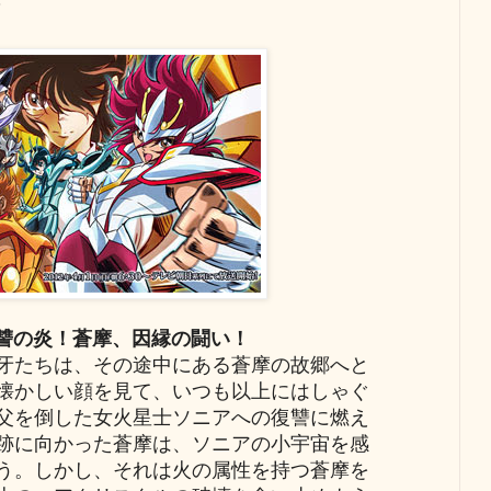
？
復讐の炎！蒼摩、因縁の闘い！
牙たちは、その途中にある蒼摩の故郷へと
懐かしい顔を見て、いつも以上にはしゃぐ
父を倒した女火星士ソニアへの復讐に燃え
跡に向かった蒼摩は、ソニアの小宇宙を感
う。しかし、それは火の属性を持つ蒼摩を