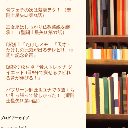
骨フェチの次は紫龍ヲタ！ （聖
闘士星矢Ω 第31話）
乙女座はしっかり仏教路線を継
承！ （聖闘士星矢Ω 第37話）
[紹介] 『たけしメモ―「天才・
たけしの元気が出るテレビ!!」10
周年記念企画』
[紹介] 松村卓『骨ストレッチ ダ
イエット 1日5分で痩せるクビれ
る背が伸びる！』
パブリーン師匠＆ユナで３週くら
い引っ張って欲しかった！（聖闘
士星矢Ω 第14話）
ブログ アーカイブ
►