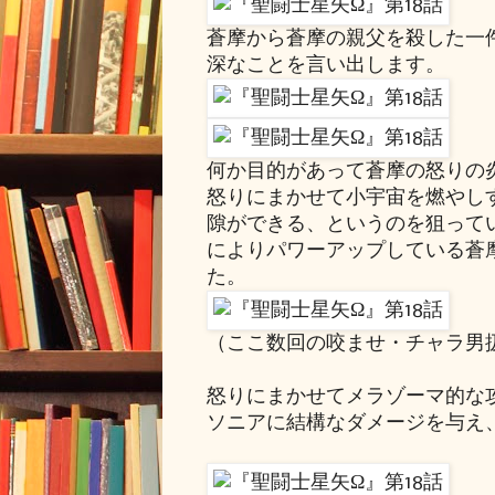
蒼摩から蒼摩の親父を殺した一
深なことを言い出します。
何か目的があって蒼摩の怒りの
怒りにまかせて小宇宙を燃やし
隙ができる、というのを狙って
によりパワーアップしている蒼
た。
（ここ数回の咬ませ・チャラ男
怒りにまかせてメラゾーマ的な
ソニアに結構なダメージを与え