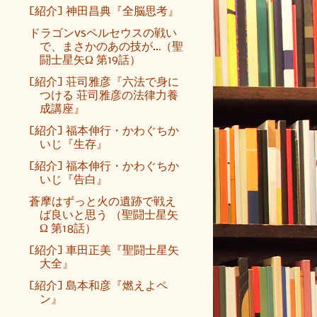
[紹介] 神田昌典『全脳思考』
ドラゴンvsペルセウスの戦い
で、まさかのあの技が…（聖
闘士星矢Ω 第19話）
[紹介] 荘司雅彦『六法で身に
つける 荘司雅彦の法律力養
成講座』
[紹介] 福本伸行・かわぐちか
いじ『生存』
[紹介] 福本伸行・かわぐちか
いじ『告白』
蒼摩はずっと火の遺跡で戦え
ば良いと思う （聖闘士星矢
Ω 第18話）
[紹介] 車田正美『聖闘士星矢
大全』
[紹介] 島本和彦『燃えよペ
ン』