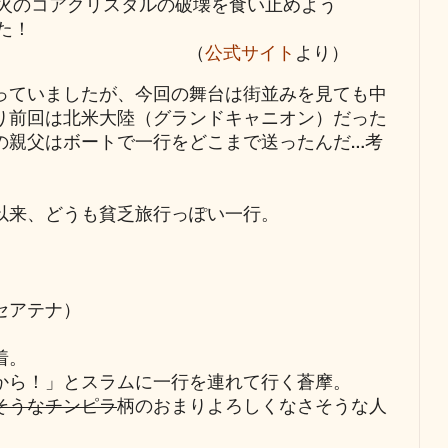
火のコアクリスタルの破壊を食い止めよう
た！
（
公式サイト
より）
っていましたが、今回の舞台は街並みを見ても中
り前回は北米大陸（グランドキャニオン）だった
の親父はボートで一行をどこまで送ったんだ…考
以来、どうも貧乏旅行っぽい一行。
セアテナ）
着。
から！」とスラムに一行を連れて行く蒼摩。
そうなチンピラ
柄のおまりよろしくなさそうな人