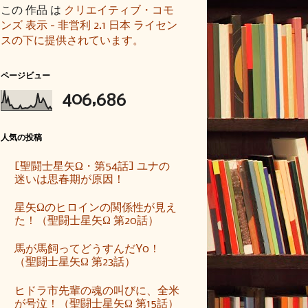
この 作品 は
クリエイティブ・コモ
ンズ 表示 - 非営利 2.1 日本 ライセン
スの下に提供されています。
ページビュー
406,686
人気の投稿
[聖闘士星矢Ω・第54話] ユナの
迷いは思春期が原因！
星矢Ωのヒロインの関係性が見え
た！（聖闘士星矢Ω 第20話）
馬が馬飼ってどうすんだYo！
（聖闘士星矢Ω 第23話）
ヒドラ市先輩の魂の叫びに、全米
が号泣！（聖闘士星矢Ω 第15話）