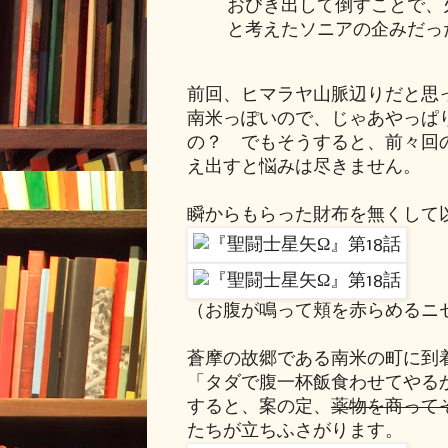
おびき出して倒すことで、
と考えたソニアの企みだっ
前回、ヒマラヤ山脈辺りだと思
南米っぽいので、じゃあやっぱ
の？ でもそうすると、前々回
え出すと悩みは尽きません。
瞬からもらった財布を無くして
（お腹が鳴って頬を赤らめるニ
蒼摩の故郷である南米の町に到
「タダで腹一杯飯食わせてやる
すると、案の定、
薬物を商って
たちが立ちふさがります。