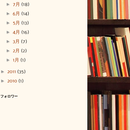
►
7月
(18)
►
6月
(14)
►
5月
(13)
►
4月
(16)
►
3月
(7)
►
2月
(2)
►
1月
(1)
►
2011
(35)
►
2010
(1)
フォロワー