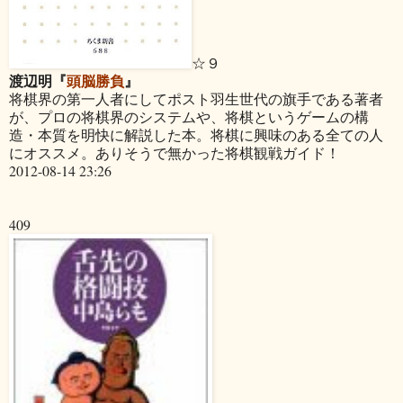
☆９
渡辺明『
頭脳勝負
』
将棋界の第一人者にしてポスト羽生世代の旗手である著者
が、プロの将棋界のシステムや、将棋というゲームの構
造・本質を明快に解説した本。将棋に興味のある全ての人
にオススメ。ありそうで無かった将棋観戦ガイド！
2012-08-14 23:26
409