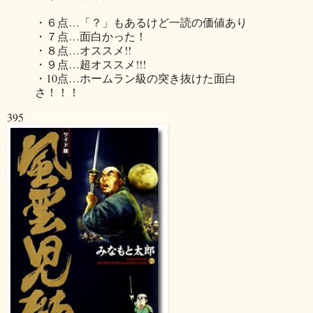
・６点…「？」もあるけど一読の価値あり
・７点…面白かった！
・８点…オススメ!!
・９点…超オススメ!!!
・10点…ホームラン級の突き抜けた面白
さ！！！
395