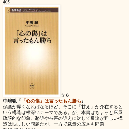
405
☆６
中嶋聡『
「心の傷」は言ったもん勝ち
』
保護が厚くなればなるほど、そこに「甘え」が介在すると
いう構造は根深いテーマである。が、本書はちょっと床屋
政談的な印象。愁訴や被害の訴えに対して反論が難しい構
造は悩ましい問題だが、一方で裁量の広さも問題