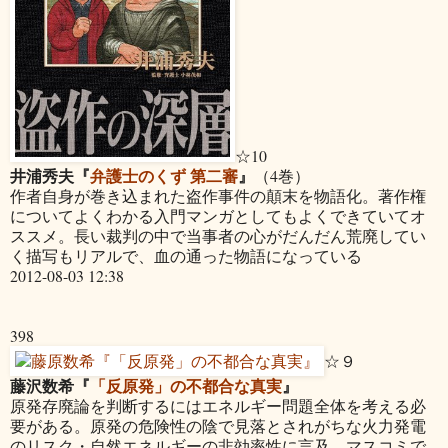
☆10
井浦秀夫『
弁護士のくず 第二審
』
（4巻）
作者自身が巻き込まれた盗作事件の顛末を物語化。著作権
についてよくわかる入門マンガとしてもよくできていてオ
ススメ。長い裁判の中で当事者の心がだんだん荒廃してい
く描写もリアルで、血の通った物語になっている
2012-08-03 12:38
398
☆９
藤沢数希『
「反原発」の不都合な真実
』
原発存廃論を判断するにはエネルギー問題全体を考える必
要がある。原発の危険性の陰で見落とされがちな火力発電
のリスク・自然エネルギーの非効率性に言及、マスコミで