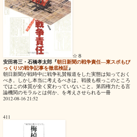
☆８
安田将三・石橋孝太郎『
朝日新聞の戦争責任―東スポもび
っくり!の戦争記事を徹底検証
』
朝日新聞が戦時中に戦争礼賛報道をした実態は知っておく
べき。しかし本当に考えるべきは、戦後も根っこのところ
ではこの体質が全く変わっていないこと。第四権力たる言
論機関のモラルとは何か、を考えさせられる一冊
2012-08-16 21:52
411