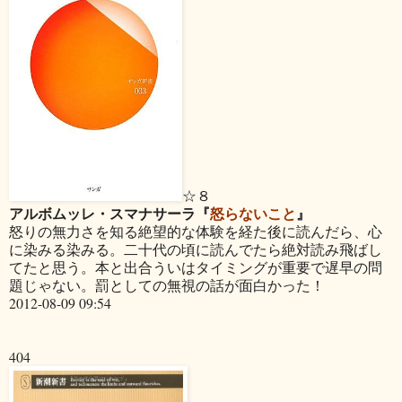
☆８
アルボムッレ・スマナサーラ『
怒らないこと
』
怒りの無力さを知る絶望的な体験を経た後に読んだら、心
に染みる染みる。二十代の頃に読んでたら絶対読み飛ばし
てたと思う。本と出合ういはタイミングが重要で遅早の問
題じゃない。罰としての無視の話が面白かった！
2012-08-09 09:54
404