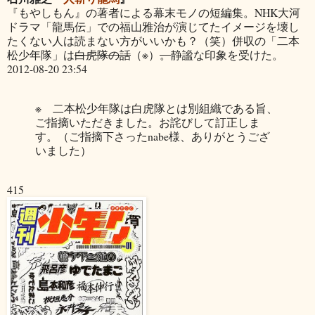
『もやしもん』の著者による幕末モノの短編集。NHK大河
ドラマ「龍馬伝」での福山雅治が演じてたイメージを壊し
たくない人は読まない方がいいかも？（笑）併収の「二本
松少年隊」は
白虎隊の話
（※）
。
静謐な印象を受けた。
2012-08-20 23:54
※ 二本松少年隊は白虎隊とは別組織である旨、
ご指摘いただきました。お詫びして訂正しま
す。（ご指摘下さったnabe様、ありがとうござ
いました）
415