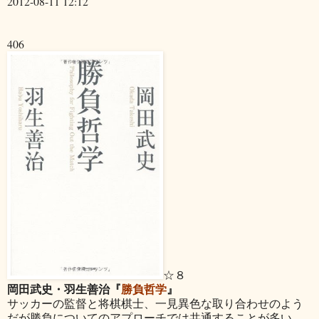
2012-08-11 12:12
406
☆８
岡田武史・羽生善治『
勝負哲学
』
サッカーの監督と将棋棋士、一見異色な取り合わせのよう
だが勝負についてのアプローチでは共通することが多い。