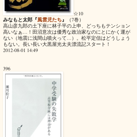
☆10
みなもと太郎『
風雲児たち
』
（7巻）
高山彦九郎の土下座に林子平の上申、どっちもテンション
高いなぁ…！田沼意次は優秀な政治家なのにとにかく運が
ない（地震に浅間山噴火って…）。松平定信はどうしょう
もない。長い長い大黒屋光太夫漂流記スタート！
2012-08-01 14:49
396