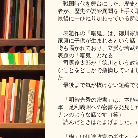
戦国時代を舞台にした、歴史小
者が、歴史の説や異聞を上手く
最後に一ひねり加わっている所
表題作の「暗鬼」は、徳川家康
家康に子供が生まれるという話
噂も囁かれており、立派な若武
表題の「暗鬼」となる――
司馬遼太郎が「徳川という政治
なことをどこかで指摘していま
た。
最後まで気が抜けない短編で
「明智光秀の密書」は、本能寺
軍・足利義昭への密書を発見し
ナンのような話です（笑）。
読んだときはたまげました。だ
「楔」は伊達政宗の半生と、小