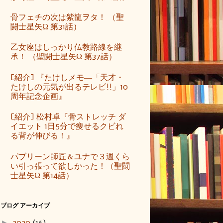
骨フェチの次は紫龍ヲタ！ （聖
闘士星矢Ω 第31話）
乙女座はしっかり仏教路線を継
承！ （聖闘士星矢Ω 第37話）
[紹介] 『たけしメモ―「天才・
たけしの元気が出るテレビ!!」10
周年記念企画』
[紹介] 松村卓『骨ストレッチ ダ
イエット 1日5分で痩せるクビれ
る背が伸びる！』
パブリーン師匠＆ユナで３週くら
い引っ張って欲しかった！（聖闘
士星矢Ω 第14話）
ブログ アーカイブ
►