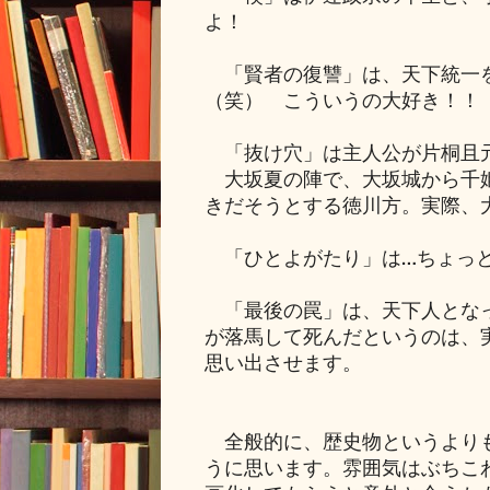
よ！
「賢者の復讐」は、天下統一を
（笑） こういうの大好き！！
「抜け穴」は主人公が片桐且
大坂夏の陣で、大坂城から千姫
きだそうとする徳川方。実際、
「ひとよがたり」は…ちょっと
「最後の罠」は、天下人となっ
が落馬して死んだというのは、
思い出させます。
全般的に、歴史物というよりも
うに思います。雰囲気はぶちこ