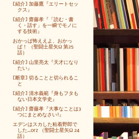
[紹介] 加藤鷹『エリートセッ
クス』
[紹介] 齋藤孝『「読む・書
く・話す」を一瞬でモノに
する技術』
おかっぱ怖ええよ、おかっ
ぱ！ （聖闘士星矢Ω 第25
話）
[紹介] 山里亮太『天才になり
たい』
[断章] 切ることと切られるこ
と
[紹介] 清水義範『身もフタも
ない日本文学史』
[紹介] 齋藤孝『大事なことは3
つにまとめなさい!』
エデンはスカした粘着野郎で
した…orz （聖闘士星矢Ω 24
話）