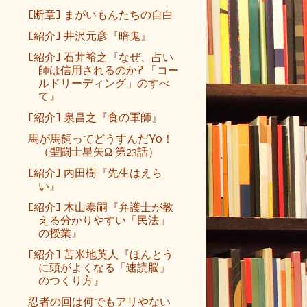
[断章] まがいもんたちの自白
[紹介] 井沢元彦『暗鬼』
[紹介] 石井裕之『なぜ、占い
師は信用されるのか? 「コー
ルドリーディング」のすべ
て』
[紹介] 泉昌之『食の軍師』
馬が馬飼ってどうすんだYo！
（聖闘士星矢Ω 第23話）
[紹介] 内田樹『先生はえら
い』
[紹介] 木山泰嗣『弁護士が教
える分かりやすい「民法」
の授業』
[紹介] 苫米地英人『ほんとう
に頭がよくなる「速読脳」
のつくり方』
忍者の回は何でもアリやない