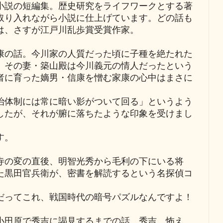
説の短編集。歴史研究をライフワークとする著
取り入れながら小説に仕上げています。どの話も
は、さすが江戸川乱歩賞受賞作家。
の話。今川家の人質だった頃に子種を絶たれた
。その妻・築山殿は今川義元の情人だったという
者に育った嫡男・信康を憎む家康の心中はまさに
体制には常に暗い影がついて回る」というよう
したが、それが腑に落ちたような印象を受けまし
す。
の変の直後、明智光秀から毛利の下にいる将
た黒田官兵衛が、密書を解読するという名探偵コ
ってこれ、戦国時代の暗号パズルなんですよ！
田原で秀吉に謁見するまでの話。秀吉、怖え