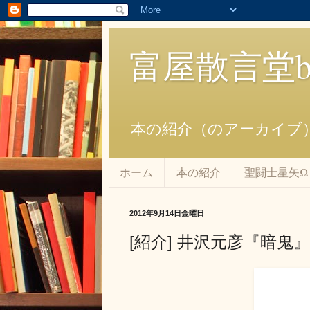
富屋散言堂bl
本の紹介（のアーカイブ
ホーム
本の紹介
聖闘士星矢Ω
2012年9月14日金曜日
[紹介] 井沢元彦『暗鬼』