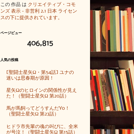
この 作品 は
クリエイティブ・コモ
ンズ 表示 - 非営利 2.1 日本 ライセン
スの下に提供されています。
ページビュー
406,815
人気の投稿
[聖闘士星矢Ω・第54話] ユナの
迷いは思春期が原因！
星矢Ωのヒロインの関係性が見え
た！（聖闘士星矢Ω 第20話）
馬が馬飼ってどうすんだYo！
（聖闘士星矢Ω 第23話）
ヒドラ市先輩の魂の叫びに、全米
が号泣！（聖闘士星矢Ω 第15話）