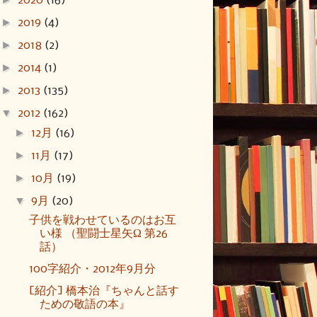
2020
(16)
►
2019
(4)
►
2018
(2)
►
2014
(1)
►
2013
(135)
▼
2012
(162)
►
12月
(16)
►
11月
(17)
►
10月
(19)
▼
9月
(20)
子供を戦わせているのはお互
い様 （聖闘士星矢Ω 第26
話）
100字紹介・2012年9月分
[紹介] 橋本治『ちゃんと話す
ための敬語の本』