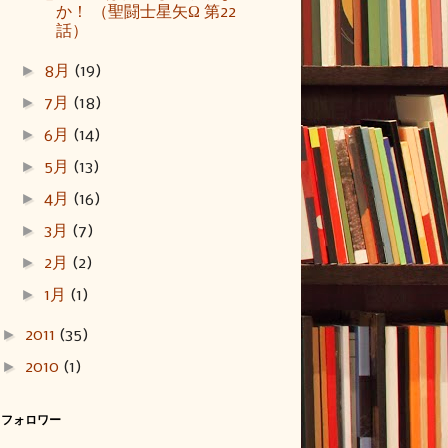
か！ （聖闘士星矢Ω 第22
話）
►
8月
(19)
►
7月
(18)
►
6月
(14)
►
5月
(13)
►
4月
(16)
►
3月
(7)
►
2月
(2)
►
1月
(1)
►
2011
(35)
►
2010
(1)
フォロワー