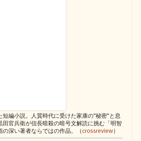
た短編小説。人質時代に受けた家康の”秘密”と息
黒田官兵衛が信長暗殺の暗号文解読に挑む「明智
詣の深い著者ならではの作品。（
crossreview
）