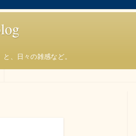
og
）と、日々の雑感など。