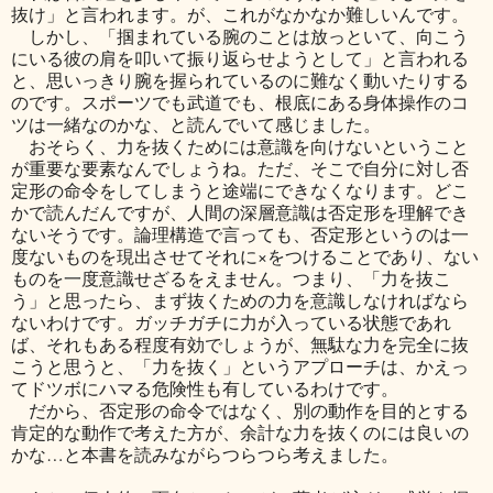
抜け」と言われます。が、これがなかなか難しいんです。
しかし、「掴まれている腕のことは放っといて、向こう
にいる彼の肩を叩いて振り返らせようとして」と言われる
と、思いっきり腕を握られているのに難なく動いたりする
のです。スポーツでも武道でも、根底にある身体操作のコ
ツは一緒なのかな、と読んでいて感じました。
おそらく、力を抜くためには意識を向けないということ
が重要な要素なんでしょうね。ただ、そこで自分に対し否
定形の命令をしてしまうと途端にできなくなります。どこ
かで読んだんですが、人間の深層意識は否定形を理解でき
ないそうです。論理構造で言っても、否定形というのは一
度ないものを現出させてそれに×をつけることであり、ない
ものを一度意識せざるをえません。つまり、「力を抜こ
う」と思ったら、まず抜くための力を意識しなければなら
ないわけです。ガッチガチに力が入っている状態であれ
ば、それもある程度有効でしょうが、無駄な力を完全に抜
こうと思うと、「力を抜く」というアプローチは、かえっ
てドツボにハマる危険性も有しているわけです。
だから、否定形の命令ではなく、別の動作を目的とする
肯定的な動作で考えた方が、余計な力を抜くのには良いの
かな…と本書を読みながらつらつら考えました。