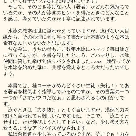
していく様子がつぶさに記録されています。
そして、そのとき泳げない人（著者）がどんな気持ちで
いるのか、その人が泳ぎのヒントを得たときにどんなこと
を感じ、考えていたのかが丁寧に記述されています。
水泳の教本は世に溢れかえっていますが、泳げない人目
線から、その心理に寄り添って書かれた本書のような本は
希有なんじゃないかと思います。
ちなみに、うちの母もここ数年水泳にハマって毎日泳ぎ
に行ってますが、本書を渡したところ、どハマりし、水泳
仲間に貸した挙げ句借りパクされました…orz 歳行ってか
ら水泳を始めた母に、共感を覚えるところ大だったのでし
ょう。
本書では、桂コーチがめんどくさい生徒（失礼！）であ
る著者を根気よく指導しているのですが、その言葉の一つ
一つが「さすがプロだなぁ」と思わされるものばかりで
す。
泳ぐときは「力を抜け」とよく言いますが、漠然と力を
抜けと言われても難しいんですよね。そこで、「泳ごうと
せずに、ただ伸びようとして下さい」など、少し考え方を
変えるようなアドバイスがなされます。
私は合気道を少しやっているのですが、そこでも「力を