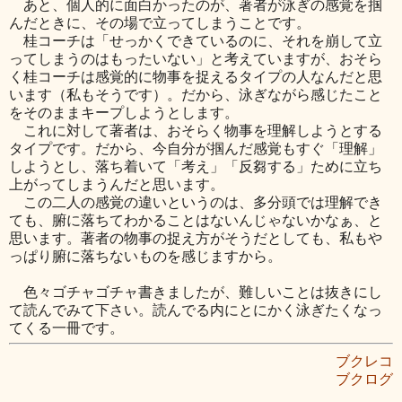
あと、個人的に面白かったのが、著者が泳ぎの感覚を掴
んだときに、その場で立ってしまうことです。
桂コーチは「せっかくできているのに、それを崩して立
ってしまうのはもったいない」と考えていますが、おそら
く桂コーチは感覚的に物事を捉えるタイプの人なんだと思
います（私もそうです）。だから、泳ぎながら感じたこと
をそのままキープしようとします。
これに対して著者は、おそらく物事を理解しようとする
タイプです。だから、今自分が掴んだ感覚もすぐ「理解」
しようとし、落ち着いて「考え」「反芻する」ために立ち
上がってしまうんだと思います。
この二人の感覚の違いというのは、多分頭では理解でき
ても、腑に落ちてわかることはないんじゃないかなぁ、と
思います。著者の物事の捉え方がそうだとしても、私もや
っぱり腑に落ちないものを感じますから。
色々ゴチャゴチャ書きましたが、難しいことは抜きにし
て読んでみて下さい。読んでる内にとにかく泳ぎたくなっ
てくる一冊です。
ブクレコ
ブクログ