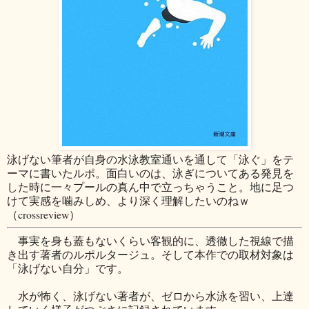
泳げない筆者が自身の水泳教室通いを通して「泳ぐ」をテ
ーマに書いたルポ。面白いのは、泳ぎについてある発見を
した時に一々プールの真ん中で立っちゃうこと。地に足つ
けて実感を噛みしめ、より深く理解したいのねｗ
（crossreview）
事実を身も蓋もないくらい客観的に、透徹した視線で描
き出す著者のルポルタージュ。そして本作での取材対象は
「泳げない自分」です。
水が怖く、泳げない著者が、ゼロから水泳を習い、上達