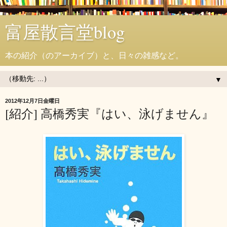
富屋散言堂blog
本の紹介（のアーカイブ）と、日々の雑感など。
▼
2012年12月7日金曜日
[紹介] 高橋秀実『はい、泳げません』