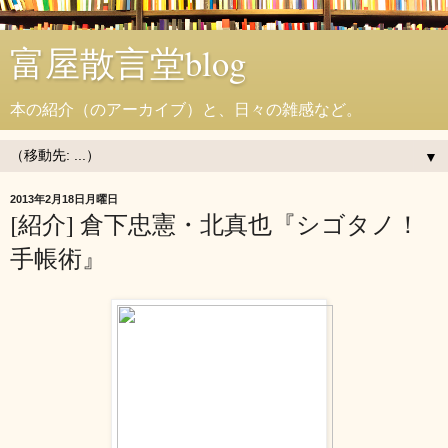
富屋散言堂blog
本の紹介（のアーカイブ）と、日々の雑感など。
▼
2013年2月18日月曜日
[紹介] 倉下忠憲・北真也『シゴタノ！
手帳術』