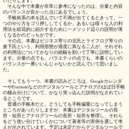
いたりします。
そんな中で本書が非常に参考になったのは、分量と内容
のバランスが良かった点にあるでしょう。
手帳術系の本を読んでいて不満が出てくるときって、一
つのやり方をゴリ押ししてくるか、あるいは様々な人の利
用法を総花的に紹介するために一メソッド辺りの説明が薄
くなるかのどっちかです。
その点、本書はビジネス寄りの北氏とライフログ寄りの
倉下氏という、利用形態が適度に異なる二人が、それぞれ
の利用法についてかなりの紙幅を割いて丁寧に説明してい
ます。分量の点でも、バラエティの点でも、本書くらいの
バランスが一番いいんじゃないかと読んでいて思いまし
た。
そしてもう一つ、本書の読みどころは、Googleカレンダ
ーやEvernoteなどのデジタルツールとアナログのほぼ日手帳
の棲み分けについて、かなり突っ込んだ説明がなされてい
るところです。
普通の手帳本だと、どうしても手帳偏重になってしまう
ところがあったりしますが、本書はデジタルツールの長
所・短所とアナログツールの長所・短所を整理し、それら
をどう使い分けていくかについて著者等の実例を通して考
えが示されています。予定は未定だからデジタルツールで