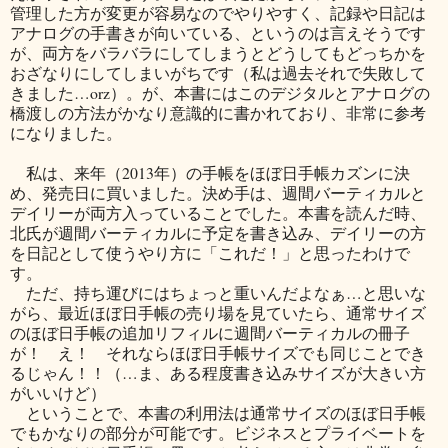
管理した方が変更が容易なのでやりやすく、記録や日記は
アナログの手書きが向いている、というのは言えそうです
が、両方をバラバラにしてしまうとどうしてもどっちかを
おざなりにしてしまいがちです（私は過去それで失敗して
きました…orz）。が、本書にはこのデジタルとアナログの
橋渡しの方法がかなり意識的に書かれており、非常に参考
になりました。
私は、来年（2013年）の手帳をほぼ日手帳カズンに決
め、発売日に買いました。決め手は、週間バーティカルと
デイリーが両方入っていることでした。本書を読んだ時、
北氏が週間バーティカルに予定を書き込み、デイリーの方
を日記として使うやり方に「これだ！」と思ったわけで
す。
ただ、持ち運びにはちょっと重いんだよなぁ…と思いな
がら、最近ほぼ日手帳の売り場を見ていたら、通常サイズ
のほぼ日手帳の追加リフィルに週間バーティカルの冊子
が！ え！ それならほぼ日手帳サイズでも同じことでき
るじゃん！！（…ま、ある程度書き込みサイズが大きい方
がいいけど）
ということで、本書の利用法は通常サイズのほぼ日手帳
でもかなりの部分が可能です。ビジネスとプライベートを