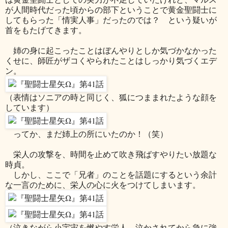
が人間時代だった頃からの部下ということで黄金聖闘士に
してもらった「情実人事」だったのでは？ という疑いが
首をもたげてきます。
姉の身に起こったことはぼんやりとしか気づかなかった
くせに、師匠がザコくやられたことはしっかり気づくエデ
ン。
（表情はソニアの時と同じく、狐につままれたような顔を
しています）
ってか、まだ姉上の所にいたのか！（笑）
栄人の攻撃を、時間を止めて吹き飛ばすやりたい放題な
時貞。
しかし、ここで「兄者」のことを話題にするという余計
な一言のために、栄人の心に火をつけてしまいます。
（泣きながら小宇宙を燃やす栄人。泣かされてから急に強