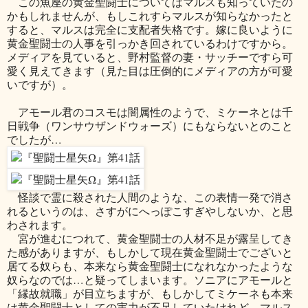
この魚座の黄金聖闘士についてはマルスも知っていたの
かもしれませんが、もしこれすらマルスが知らなかったと
すると、マルスは完全に支配者失格です。嫁に良いように
黄金聖闘士の人事を引っかき回されているわけですから。
メディアを見ていると、野村監督の妻・サッチーですら可
愛く見えてきます（見た目は圧倒的にメディアの方が可愛
いですが）。
アモール君のコスモは闇属性のようで、ミケーネとは千
日戦争（ワンサウザンドウォーズ）にもならないとのこと
でしたが…
怪談で霊に殺された人間のような、この表情一発で消さ
れるというのは、さすがにへっぽこすぎやしないか、と思
わされます。
宮が進むにつれて、黄金聖闘士の人材不足が露呈してき
た感がありますが、もしかして現在黄金聖闘士でございと
居てる奴らも、本来なら黄金聖闘士になれなかったような
奴らなのでは…と疑ってしまいます。ソニアにアモールと
「縁故就職」が目立ちますが、もしかしてミケーネも本来
は黄金聖闘士としての実力が不足していたけれど、マルス