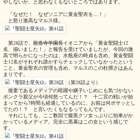
やしないか、と思わなくもないところではあります。
「なぜだ！ なぜソニアに黄金聖衣を…！」
と怒り激高なマルス様。
第28話で、
龍造寺学園長
イオニアから「黄金聖闘士12
名、揃いました！」と報告を受けていましたが、今回の激
高で明らかになったのは、水瓶座の時貞も含め、黄金聖闘
士12名がそれぞれ誰かすらチェックしていなかったという
こと。黄金聖衣の管理も含め、マルスのこの杜撰さはあん
まりです。
（第28話より）
後妻であるメディアの暗躍や継子いじめにも気づかない
ボンクラ親父が今頃何怒ってんだ！？ 十二宮の戦いが始
まってから7時間も経過しているのに、お前は何ボサッとし
てたの！？ と言いたくもなるってもんです。
それにしても、ここ数回で腹黒クソ女っぷりに拍車がか
かっているメディア。完全に黒幕はこの女という感じで
す。