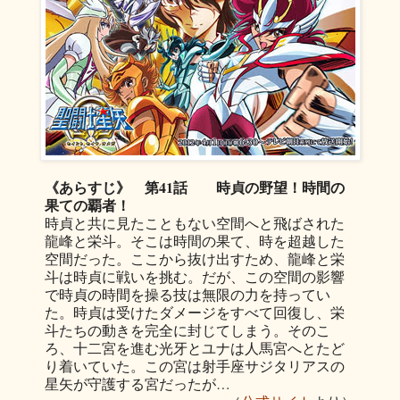
《あらすじ》
第
41話 時貞の野望！時間の
果ての覇者！
時貞と共に見たこともない空間へと飛ばされた
龍峰と栄斗。そこは時間の果て、時を超越した
空間だった。ここから抜け出すため、龍峰と栄
斗は時貞に戦いを挑む。だが、この空間の影響
で時貞の時間を操る技は無限の力を持ってい
た。時貞は受けたダメージをすべて回復し、栄
斗たちの動きを完全に封じてしまう。そのこ
ろ、十二宮を進む光牙とユナは人馬宮へとたど
り着いていた。この宮は射手座サジタリアスの
星矢が守護する宮だったが…