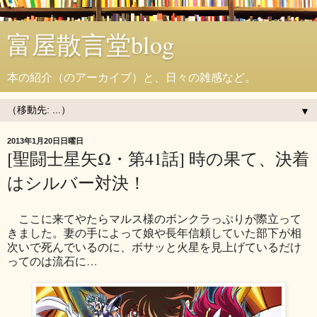
富屋散言堂blog
本の紹介（のアーカイブ）と、日々の雑感など。
▼
2013年1月20日日曜日
[聖闘士星矢Ω・第41話] 時の果て、決着
はシルバー対決！
ここに来てやたらマルス様のボンクラっぷりが際立って
きました。妻の手によって娘や長年信頼していた部下が相
次いで死んでいるのに、ボサッと火星を見上げているだけ
ってのは流石に…