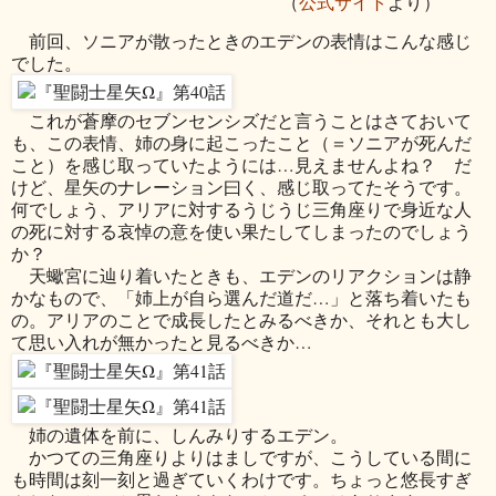
（
公式サイト
より）
前回、ソニアが散ったときのエデンの表情はこんな感じ
でした。
これが蒼摩のセブンセンシズだと言うことはさておいて
も、この表情、姉の身に起こったこと（＝ソニアが死んだ
こと）を感じ取っていたようには…見えませんよね？ だ
けど、星矢のナレーション曰く、感じ取ってたそうです。
何でしょう、アリアに対するうじうじ三角座りで身近な人
の死に対する哀悼の意を使い果たしてしまったのでしょう
か？
天蠍宮に辿り着いたときも、エデンのリアクションは静
かなもので、「姉上が自ら選んだ道だ…」と落ち着いたも
の。アリアのことで成長したとみるべきか、それとも大し
て思い入れが無かったと見るべきか…
姉の遺体を前に、しんみりするエデン。
かつての三角座りよりはましですが、こうしている間に
も時間は刻一刻と過ぎていくわけです。ちょっと悠長すぎ