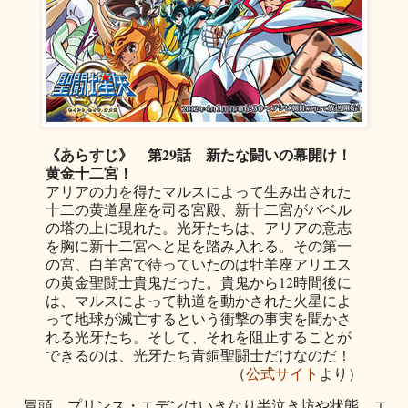
《あらすじ》
第29話
新たな闘いの幕開け！
黄金十二宮！
アリアの力を得たマルスによって生み出された
十二の黄道星座を司る宮殿、新十二宮がバベル
の塔の上に現れた。光牙たちは、アリアの意志
を胸に新十二宮へと足を踏み入れる。その第一
の宮、白羊宮で待っていたのは牡羊座アリエス
の黄金聖闘士貴鬼だった。貴鬼から12時間後に
は、マルスによって軌道を動かされた火星によ
って地球が滅亡するという衝撃の事実を聞かさ
れる光牙たち。そして、それを阻止することが
できるのは、光牙たち青銅聖闘士だけなのだ！
（
公式サイト
より）
冒頭、プリンス・エデンはいきなり半泣き坊や状態。エ