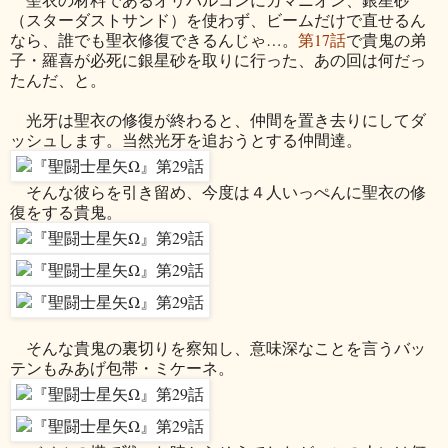
（スターダストサンド）を使わず、ビームだけで直せるん
なら、誰でも聖衣修復できるんじゃ…。
第17話
で貴鬼の弟
子・羅喜が必死に銀星砂を取りに行った、あの回は何だっ
たんだ、と。
光牙は聖衣の修復が終わると、仲間を置き去りにしてダ
ッシュします。当然光牙を追おうとする仲間達。
そんな彼らを引き留め、今度は４人いっぺんに聖衣の修
復をする貴鬼。
そんな貴鬼の裏切りを察知し、意味深なことを言うバッ
テンもみあげ包帯・ミケーネ。