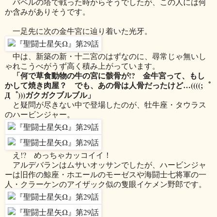
バベルの塔で戦った時からそうでしたが、この人には何
か含みがありそうです。
一足先に次の金牛宮に辿り着いた光牙。
中は、新築の新・十二宮のはずなのに、尋常じゃ無いし
ゃれこうべがうず高く積み上がっています。
「何で草食動物の牛の宮に骸骨が!? 金牛宮って、もし
かして焼き肉屋？ でも、あの骨は人骨だったけど…((((;゜
Д゜)))ガクガクブルブル」
と疑問が尽きない中で登場したのが、牡牛座・タウラス
のハービンジャー。
え!? めっちゃカッコイイ！
アルデバランはムサいオッサンでしたが、ハービンジャ
ーは旧作の鯨座・ホエールのモーゼスや海闘士七将軍の一
人・クラーケンのアイザック似の隻眼イケメン野郎です。