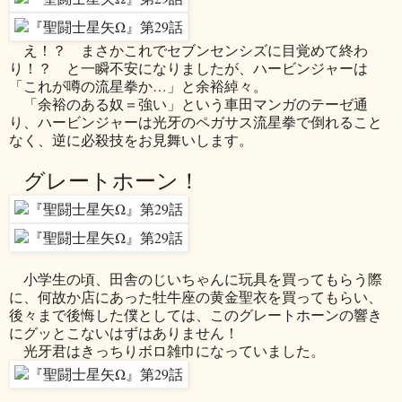
え！？ まさかこれでセブンセンシズに目覚めて終わ
り！？ と一瞬不安になりましたが、ハービンジャーは
「これが噂の流星拳か…」と余裕綽々。
「余裕のある奴＝強い」という車田マンガのテーゼ通
り、ハービンジャーは光牙のペガサス流星拳で倒れること
なく、逆に必殺技をお見舞いします。
グレートホーン！
小学生の頃、田舎のじいちゃんに玩具を買ってもらう際
に、何故か店にあった牡牛座の黄金聖衣を買ってもらい、
後々まで後悔した僕としては、このグレートホーンの響き
にグッとこないはずはありません！
光牙君はきっちりボロ雑巾になっていました。