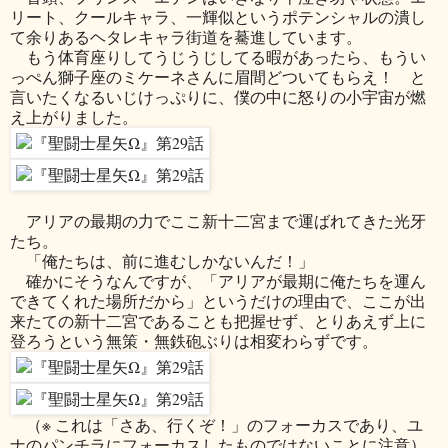
リート、クールキャラ、一輝似というポテンシャルの潰し
て余りあるヘタレキャラ街道を驀進しています。
もう体育座りしてうじうじしてる暇があったら、もうい
っぺん獅子座のミケーネさんに眉間どついてもらえ！ と
言いたくなるいじけっぷりに、僕の中に怒りの小宇宙が燃
え上がりました。
アリアの最期の力でここ新十二宮まで運ばれてきた光牙
たち。
「俺たちは、前に進むしかないんだ！」
確かにそうなんですが、「アリアが最期に俺たちを運ん
できてくれた場所だから」というだけの理由で、ここが出
来たての新十二宮であることも把握せず、とりあえず上に
登ろうという無策・無鉄砲ぶりは相変わらずです。
（※ これは「さあ、行くぞ！」のフォーカスであり、ユ
ナのパンチラにフォーカスしたものではないことに注意）