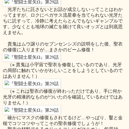
光牙たちに託さないとお話が成立しないってことはわか
ってますが、ロクにペガサス流星拳を当てられない光牙た
ちに託すって、冷静に考えたらとんでもないギャンブルで
す。少なくとも地球の滅亡を賭けて良いオッズとは到底思
えません。
貴鬼はムウ譲りのセブンセンシズの説明をした後、聖衣
の修復に入りますが…まさかのビーム修復！
（※ 貴鬼は小宇宙で聖衣を修復しているのであり、光牙
の局部に触れていかがわしいことをしようとしているので
はありません！）
（※ これは聖衣の修復が終わっただけであり、手に何か
光牙の精液的なものがついたのを確認しているわけではあ
りません！）
確かにマスクの修復もされてるけど…やっぱり、鑿と金
槌でコツコツやってこその聖衣修復でしょうが！
聖衣の材料であるオリハルコンにガマニオン、銀星砂