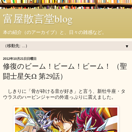
富屋散言堂blog
本の紹介（のアーカイブ）と、日々の雑感など。
▼
2012年10月21日日曜日
修復のビーム！ビーム！ビーム！ （聖
闘士星矢Ω 第29話）
しきりに「骨が砕ける音が好き」と言う、新牡牛座・タ
ウラスのハービンジャーの外道っぷりに震えました。