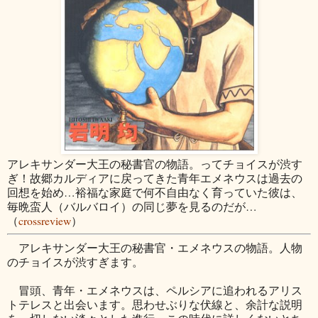
アレキサンダー大王の秘書官の物語。ってチョイスが渋す
ぎ！故郷カルディアに戻ってきた青年エメネウスは過去の
回想を始め…裕福な家庭で何不自由なく育っていた彼は、
毎晩蛮人（バルバロイ）の同じ夢を見るのだが…
（
crossreview
）
アレキサンダー大王の秘書官・エメネウスの物語。人物
のチョイスが渋すぎます。
冒頭、青年・エメネウスは、ペルシアに追われるアリス
トテレスと出会います。思わせぶりな伏線と、余計な説明