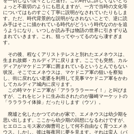
を一切しない淡々とした進行。この時代に詳しくないとち
ょっと不親切のようにも思えますが、一方で当時の文化等
についてはものすごく丁寧に説明がなされていたりもしま
す。ただ、時代背景的な説明がなされないことで、逆に読
み手はそこに描かれている時代がどういう時代なのかを追
うようになり、いつしか読み手は物語の世界に引きずり込
まれていきます。これ、狙ってやってるのなら凄すぎま
す。
その後、程なくアリストテレスと別れたエメネウスは、
生まれ故郷・カルディアに戻ります。ここでも突然、カル
ディアがマケドニア軍に囲まれているというとんでもない
状況。そこでエメネウスは、マケドニア軍の狙いを察知
し、街に戻れない老婆を利用して見事マケドニア軍をかわ
してカルディア城内に戻ります。
この時マケドニア軍が「アララララーーイ！」と叫びま
すが、これをヒントに生み出されたのが藤崎マーケットの
「ラララライ体操」だったりします（ウソ）。
廃墟と化したかつてのわが家で、エメネウスは幼少期を
思い出します。ここから幼少期の回想になるわけですが、
ヒエロニュモス家の御曹司として何不自由なく育つエメネ
ウス。しかし、彼は毎夜同じ夢を見ます。それは蛮人（バ