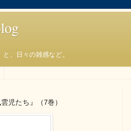
og
）と、日々の雑感など。
風雲児たち』（7巻）