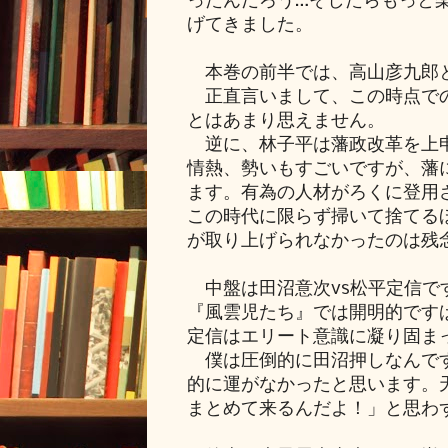
ったんだろう…そしたらもっと
げてきました。
本巻の前半では、高山彦九郎と
正直言いまして、この時点での
とはあまり思えません。
逆に、林子平は藩政改革を上申
情熱、勢いもすごいですが、藩
ます。有為の人材がろくに登用
この時代に限らず掃いて捨てる
が取り上げられなかったのは残
中盤は田沼意次vs松平定信で
『風雲児たち』では開明的です
定信はエリート意識に凝り固ま
僕は圧倒的に田沼押しなんです
的に運がなかったと思います。
まとめて来るんだよ！」と思わ