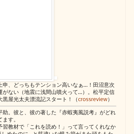
上申、どっちもテンション高いなぁ…！田沼意次
運がない（地震に浅間山噴火って…）。松平定信
大黒屋光太夫漂流記スタート！（
crossreview
）
助。彼と、彼の著した『赤蝦夷風説考』がどれ
てます。
習教材で「これを読め！」って言ってくれなか