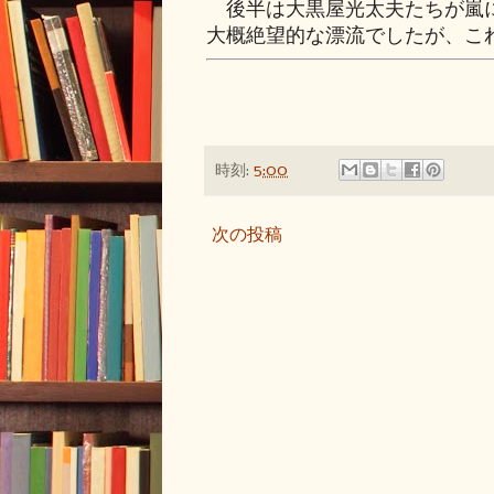
後半は大黒屋光太夫たちが嵐に
大概絶望的な漂流でしたが、こ
時刻:
5:00
次の投稿