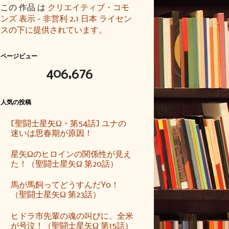
この 作品 は
クリエイティブ・コモ
ンズ 表示 - 非営利 2.1 日本 ライセン
スの下に提供されています。
ページビュー
406,676
人気の投稿
[聖闘士星矢Ω・第54話] ユナの
迷いは思春期が原因！
星矢Ωのヒロインの関係性が見え
た！（聖闘士星矢Ω 第20話）
馬が馬飼ってどうすんだYo！
（聖闘士星矢Ω 第23話）
ヒドラ市先輩の魂の叫びに、全米
が号泣！（聖闘士星矢Ω 第15話）