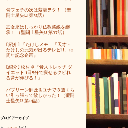
骨フェチの次は紫龍ヲタ！ （聖
闘士星矢Ω 第31話）
乙女座はしっかり仏教路線を継
承！ （聖闘士星矢Ω 第37話）
[紹介] 『たけしメモ―「天才・
たけしの元気が出るテレビ!!」10
周年記念企画』
[紹介] 松村卓『骨ストレッチ ダ
イエット 1日5分で痩せるクビれ
る背が伸びる！』
パブリーン師匠＆ユナで３週くら
い引っ張って欲しかった！（聖闘
士星矢Ω 第14話）
ブログ アーカイブ
►