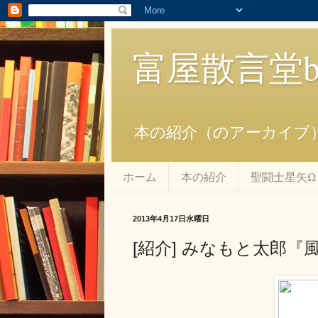
富屋散言堂bl
本の紹介（のアーカイブ
ホーム
本の紹介
聖闘士星矢Ω
2013年4月17日水曜日
[紹介] みなもと太郎『