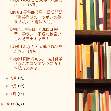
[紹介] みなもと太郎『風雲児
たち』（6巻）
[紹介] 長谷部恭男・爆笑問題
『爆笑問題のニッポンの教
養 みんなの憲法入門』
[聖闘士星矢Ω・第52話] 髪
型・学ラン・不適な物言い…
これぞ車田キャラ！
[紹介] みなもと太郎『風雲児
たち』（5巻）
[紹介] 岡田斗司夫・福井健策
『なんでコンテンツにカネ
を払うのさ？』
►
3月
(13)
►
2月
(12)
►
1月
(14)
►
2012
(162)