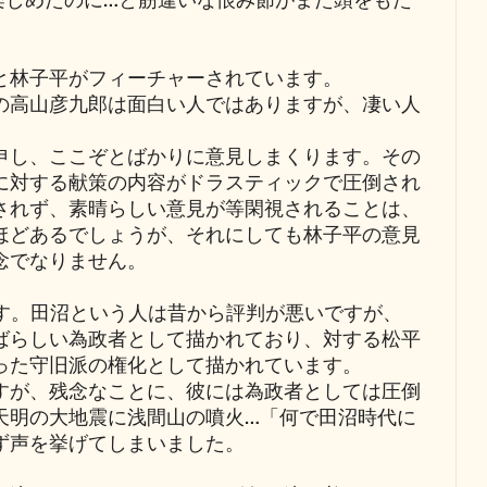
楽しめたのに…と筋違いな恨み節がまた頭をもた
林子平がフィーチャーされています。
高山彦九郎は面白い人ではありますが、凄い人
し、ここぞとばかりに意見しまくります。その
に対する献策の内容がドラスティックで圧倒され
されず、素晴らしい意見が等閑視されることは、
ほどあるでしょうが、それにしても林子平の意見
念でなりません。
す。田沼という人は昔から評判が悪いですが、
ばらしい為政者として描かれており、対する松平
った守旧派の権化として描かれています。
が、残念なことに、彼には為政者としては圧倒
天明の大地震に浅間山の噴火…「何で田沼時代に
ず声を挙げてしまいました。