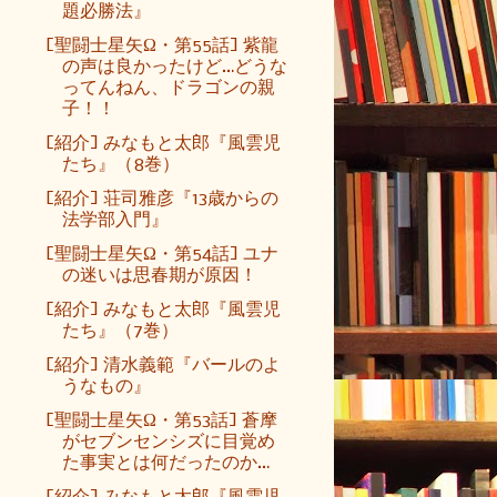
題必勝法』
[聖闘士星矢Ω・第55話] 紫龍
の声は良かったけど…どうな
ってんねん、ドラゴンの親
子！！
[紹介] みなもと太郎『風雲児
たち』（8巻）
[紹介] 荘司雅彦『13歳からの
法学部入門』
[聖闘士星矢Ω・第54話] ユナ
の迷いは思春期が原因！
[紹介] みなもと太郎『風雲児
たち』（7巻）
[紹介] 清水義範『バールのよ
うなもの』
[聖闘士星矢Ω・第53話] 蒼摩
がセブンセンシズに目覚め
た事実とは何だったのか…