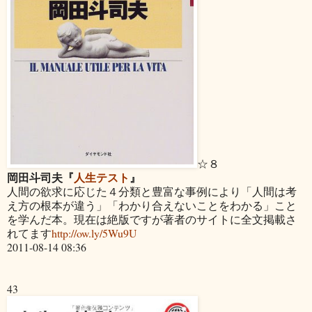
☆８
岡田斗司夫『
人生テスト
』
人間の欲求に応じた４分類と豊富な事例により「人間は考
え方の根本が違う」「わかり合えないことをわかる」こと
を学んだ本。現在は絶版ですが著者のサイトに全文掲載さ
れてます
http://ow.ly/5Wu9U
2011-08-14 08:36
43