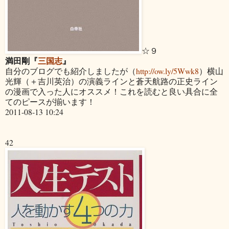
☆９
満田剛『
三国志
』
自分のブログでも紹介しましたが（
http://ow.ly/5Wwk8
）横山
光輝（＋吉川英治）の演義ラインと蒼天航路の正史ライン
の漫画で入った人にオススメ！これを読むと良い具合に全
てのピースが揃います！
2011-08-13 10:24
42