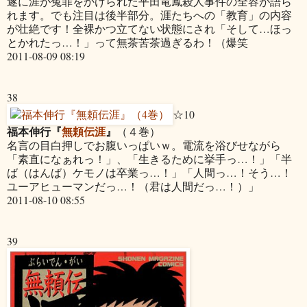
遂に涯が冤罪をかけられた平田竜鳳殺人事件の全容が語ら
れます。でも注目は後半部分。涯たちへの「教育」の内容
が壮絶です！全裸かつ立てない状態にされ「そして…ほっ
とかれたっ…！」って無茶苦茶過ぎるわ！（爆笑
2011-08-09 08:19
38
☆10
福本伸行『
無頼伝涯
』
（４巻）
名言の目白押しでお腹いっぱいｗ。電流を浴びせながら
「素直になぁれっ！」、「生きるために挙手っ…！」「半
ば（はんば）ケモノは卒業っ…！」「人間っ…！そう…！
ユーアヒューマンだっ…！（君は人間だっ…！）」
2011-08-10 08:55
39