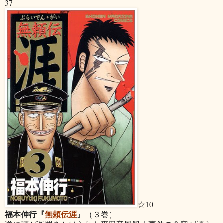
37
☆10
福本伸行『
無頼伝涯
』
（３巻）