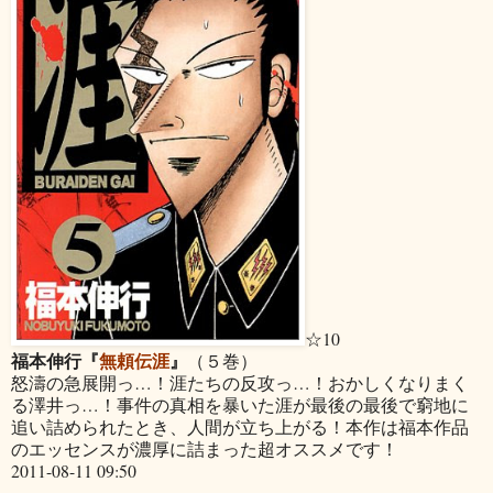
☆10
福本伸行『
無頼伝涯
』
（５巻）
怒濤の急展開っ…！涯たちの反攻っ…！おかしくなりまく
る澤井っ…！事件の真相を暴いた涯が最後の最後で窮地に
追い詰められたとき、人間が立ち上がる！本作は福本作品
のエッセンスが濃厚に詰まった超オススメです！
2011-08-11 09:50