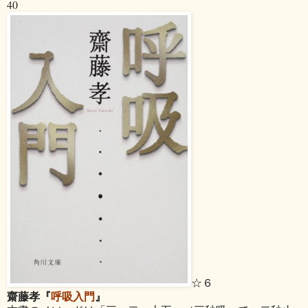
40
☆６
齋藤孝『
呼吸入門
』