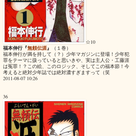
☆10
福本伸行『
無頼伝涯
』
（１巻）
福本伸行が満を持して（？）少年マガジンに登場！少年犯
罪をテーマに扱っていると思いきや、実は主人公・工藤涯
は冤罪！？この絵、このロジック、そしてこの福本節！今
考えると絶対少年誌では絶対濃すぎますって（笑
2011-08-07 10:26
36