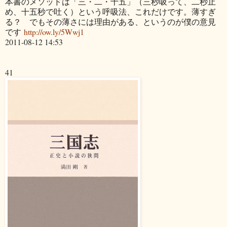
本書のメソッドは「三・二・十五」（三秒吸って、二秒止
め、十五秒で吐く）という呼吸法、これだけです。薄すぎ
る？ でもその薄さには理由がある、というのが僕の意見
です
http://ow.ly/5Wwj1
2011-08-12 14:53
41