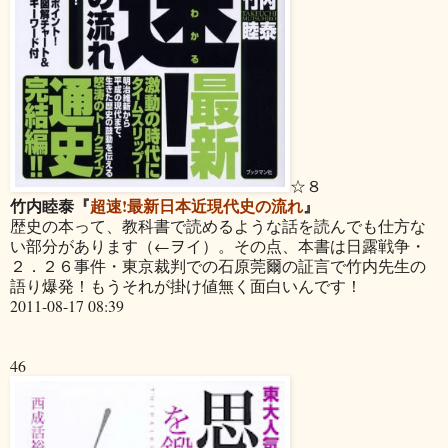
☆８
竹内睦泰『
超速!最新日本近現代史の流れ
』
歴史の本って、教科書で読めるような話を読んでも仕方な
い部分があります（←ヲイ）。その点、本書は日露戦争・
２．２６事件・東京裁判での石原莞爾の証言で竹内先生の
語り爆発！もうそれが掛け値無く面白いんです！
2011-08-17 08:39
46