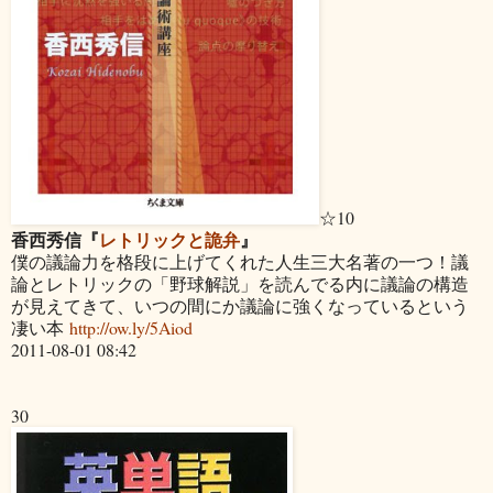
☆10
香西秀信『
レトリックと詭弁
』
僕の議論力を格段に上げてくれた人生三大名著の一つ！議
論とレトリックの「野球解説」を読んでる内に議論の構造
が見えてきて、いつの間にか議論に強くなっているという
凄い本
http://ow.ly/5Aiod
2011-08-01 08:42
30