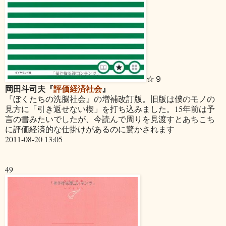
☆９
岡田斗司夫『
評価経済社会
』
『ぼくたちの洗脳社会』の増補改訂版。旧版は僕のモノの
見方に「引き返せない楔」を打ち込みました。15年前は予
言の書みたいでしたが、今読んで周りを見渡すとあちこち
に評価経済的な仕掛けがあるのに驚かされます
2011-08-20 13:05
49