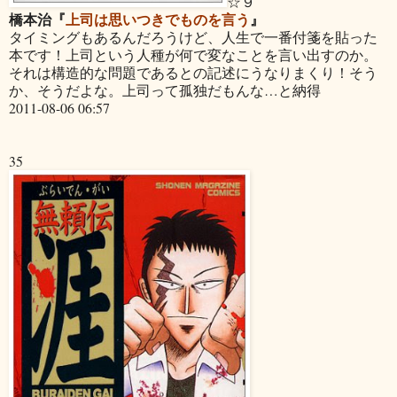
☆９
橋本治『
上司は思いつきでものを言う
』
タイミングもあるんだろうけど、人生で一番付箋を貼った
本です！上司という人種が何で変なことを言い出すのか。
それは構造的な問題であるとの記述にうなりまくり！そう
か、そうだよな。上司って孤独だもんな…と納得
2011-08-06 06:57
35