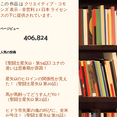
この 作品 は
クリエイティブ・コモ
ンズ 表示 - 非営利 2.1 日本 ライセン
スの下に提供されています。
ページビュー
406,824
人気の投稿
[聖闘士星矢Ω・第54話] ユナの
迷いは思春期が原因！
星矢Ωのヒロインの関係性が見え
た！（聖闘士星矢Ω 第20話）
馬が馬飼ってどうすんだYo！
（聖闘士星矢Ω 第23話）
ヒドラ市先輩の魂の叫びに、全米
が号泣！（聖闘士星矢Ω 第15話）