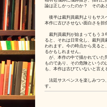
相羽も悩みに悩み抜き、揺れに
論は正しかったのか？ そのあ
後半は裁判員裁判よりもサスペ
本作に古びさせない面白さを担
裁判員裁判が始まってもう３年
ると、それは日常化し、裁判員
われます。今の時点から見ると
るかもしれません。
が、本作の中で描かれていた問
ものであり、その危険というの
も、本作は古びていないと言え
法廷サスペンスを楽しみつつ、
す。