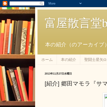
富屋散言堂bl
本の紹介（のアーカイブ
ホーム
本の紹介
聖闘士星矢Ω
2013年11月27日水曜日
[紹介] 郷田マモラ『