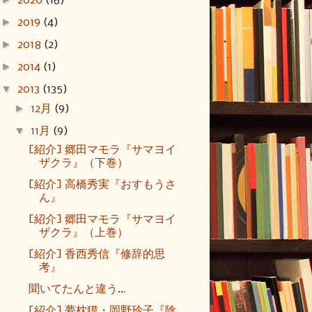
2020
(16)
►
2019
(4)
►
2018
(2)
►
2014
(1)
▼
2013
(135)
►
12月
(9)
▼
11月
(9)
[紹介] 郷田マモラ『サマヨイ
ザクラ』（下巻）
[紹介] 高橋秀実『おすもうさ
ん』
[紹介] 郷田マモラ『サマヨイ
ザクラ』（上巻）
[紹介] 香西秀信『修辞的思
考』
聞いてたんと違う…
[紹介] 夢枕獏・岡野玲子『陰