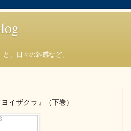
og
）と、日々の雑感など。
サマヨイザクラ』（下巻）