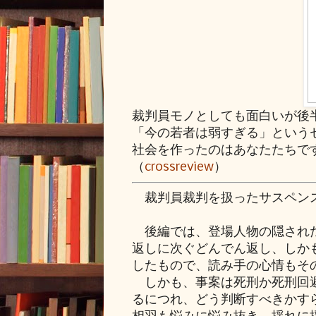
裁判員モノとしても面白いが後
「今の若者は弱すぎる」という
社会を作ったのはあなたたちで
（
crossreview
）
裁判員裁判を扱ったサスペン
後編では、登場人物の隠された
返しに次ぐどんでん返し、しか
したもので、読み手の心情もそ
しかも、事案は死刑か死刑回避
るにつれ、どう判断すべきかす