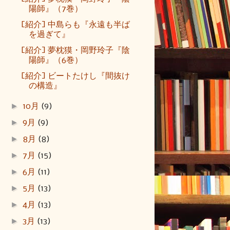
陽師』（7巻）
[紹介] 中島らも『永遠も半ば
を過ぎて』
[紹介] 夢枕獏・岡野玲子『陰
陽師』（6巻）
[紹介] ビートたけし『間抜け
の構造』
►
10月
(9)
►
9月
(9)
►
8月
(8)
►
7月
(15)
►
6月
(11)
►
5月
(13)
►
4月
(13)
►
3月
(13)