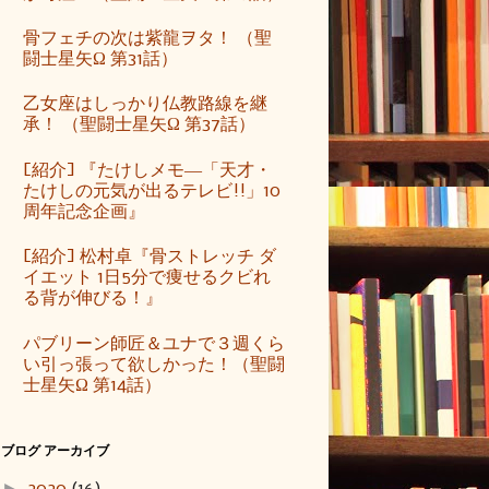
骨フェチの次は紫龍ヲタ！ （聖
闘士星矢Ω 第31話）
乙女座はしっかり仏教路線を継
承！ （聖闘士星矢Ω 第37話）
[紹介] 『たけしメモ―「天才・
たけしの元気が出るテレビ!!」10
周年記念企画』
[紹介] 松村卓『骨ストレッチ ダ
イエット 1日5分で痩せるクビれ
る背が伸びる！』
パブリーン師匠＆ユナで３週くら
い引っ張って欲しかった！（聖闘
士星矢Ω 第14話）
ブログ アーカイブ
►