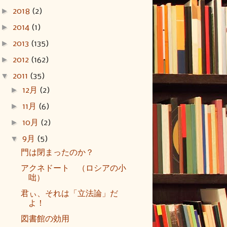
►
2018
(2)
►
2014
(1)
►
2013
(135)
►
2012
(162)
▼
2011
(35)
►
12月
(2)
►
11月
(6)
►
10月
(2)
▼
9月
(5)
門は閉まったのか？
アクネドート （ロシアの小
咄）
君ぃ、それは「立法論」だ
よ！
図書館の効用