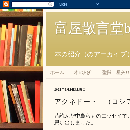
富屋散言堂bl
本の紹介（のアーカイブ
ホーム
本の紹介
聖闘士星矢Ω
2011年9月24日土曜日
アクネドート （ロシ
昔読んだ中島らものエッセイで
思い出しました。