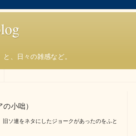
og
）と、日々の雑感など。
アの小咄）
、旧ソ連をネタにしたジョークがあったのをふと