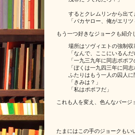
するとクレムリンから出て
「バカヤロー、俺がエリツ
もう一つ好きなジョークも紹介
場所はソヴィエトの強制収
「なんで、ここにいるんだ
「一九三九年に同志ポポフ
「ぼくは一九四三年に同志
ふたりはもう一人の囚人に
「きみは？」
「私はポポフだ」
これも人を変え、色んなバージ
たまにはこの手のジョークもい