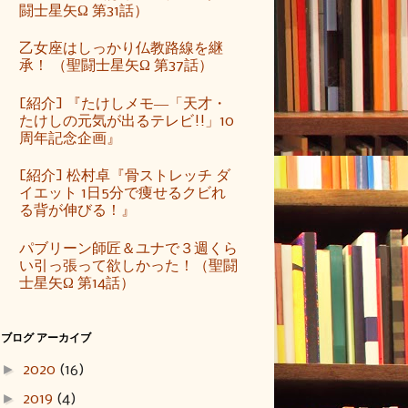
闘士星矢Ω 第31話）
乙女座はしっかり仏教路線を継
承！ （聖闘士星矢Ω 第37話）
[紹介] 『たけしメモ―「天才・
たけしの元気が出るテレビ!!」10
周年記念企画』
[紹介] 松村卓『骨ストレッチ ダ
イエット 1日5分で痩せるクビれ
る背が伸びる！』
パブリーン師匠＆ユナで３週くら
い引っ張って欲しかった！（聖闘
士星矢Ω 第14話）
ブログ アーカイブ
►
2020
(16)
►
2019
(4)