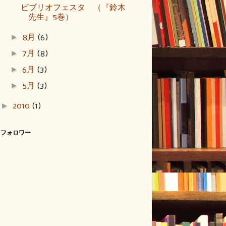
ビブリオフェスタ （『鈴木
先生』5巻）
►
8月
(6)
►
7月
(8)
►
6月
(3)
►
5月
(3)
►
2010
(1)
フォロワー