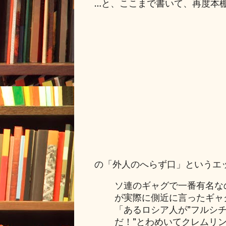
…と、ここまで書いて、再度本
の「外人のへらず口」というエ
ソ連のギャグで一番有名な
が実際に側近に言ったギャ
「あるロシア人が”フルシ
だ！”とわめいてクレムリ