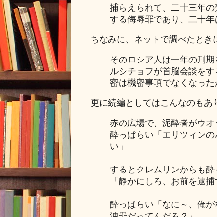
捕らえられて、二十三年の
する侮辱罪であり、二十年
ちなみに、ネットで調べたとき
そのロシア人は一年の刑期
ルシチョフが首脳会談をす
密は機密事項でなくなった
更に続編としてはこんなのもあ
赤の広場で、泥酔者がウオ
酔っぱらい「エリツィンの
い」
するとクレムリンからも酔
「静かにしろ、お前を逮捕
酔っぱらい「なに～、俺が
洩罪だってんだろ？」