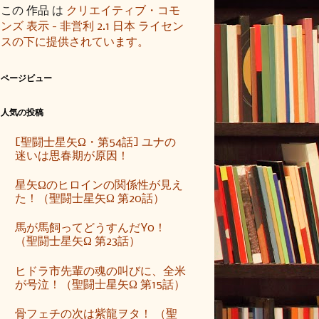
この 作品 は
クリエイティブ・コモ
ンズ 表示 - 非営利 2.1 日本 ライセン
スの下に提供されています。
ページビュー
人気の投稿
[聖闘士星矢Ω・第54話] ユナの
迷いは思春期が原因！
星矢Ωのヒロインの関係性が見え
た！（聖闘士星矢Ω 第20話）
馬が馬飼ってどうすんだYo！
（聖闘士星矢Ω 第23話）
ヒドラ市先輩の魂の叫びに、全米
が号泣！（聖闘士星矢Ω 第15話）
骨フェチの次は紫龍ヲタ！ （聖