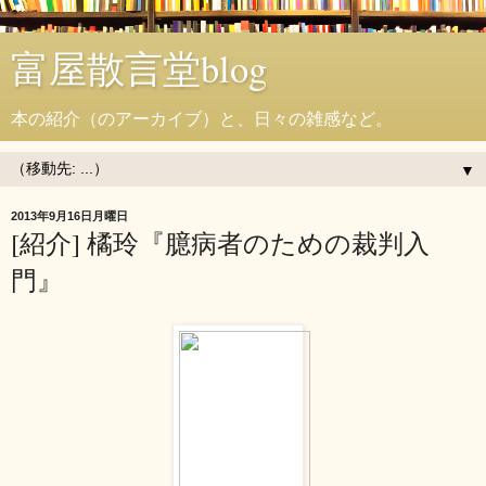
富屋散言堂blog
本の紹介（のアーカイブ）と、日々の雑感など。
▼
2013年9月16日月曜日
[紹介] 橘玲『臆病者のための裁判入
門』